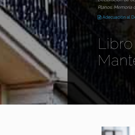
Planos, Memoria d
Adecuación al D
Libro
Mant