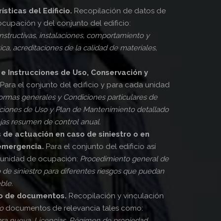
ísticas del Edificio.
Recopilación de datos de
cupación y del conjunto del edificio:
onstructivas, instalaciones, comportamiento y
ica, acreditaciones de la calidad de materiales,
 e Instrucciones de Uso, Conservación y
Para el conjunto del edificio y para cada unidad
rmas generales y Condiciones particulares de
rucciones de Uso y Plan de Mantenimiento detallado
ojas resumen de control anual.
s de actuación en caso de siniestro o en
emergencia.
Para el conjunto del edificio así
unidad de ocupación:
Procedimiento general de
 de siniestro para diferentes riesgos que puedan
ble.
tro de documentos.
Recopilación y vinculación
io
documentos de relevancia tales como:
ra nueva, Licencias, Régimen de propiedad,