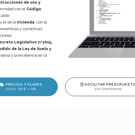
strucciones de uso y
formidad con el
Código
cable.
y el de la
Vivienda
, con la
eventivas y correctivas,
aciones.
ecreto Legislativo 7/2015,
dido de la Ley de Suelo y
ativa y la excelencia en la
PRECIOS Y PLANES
SOCILITAR PRESUPUEST
99 € + IVA
DESDE:
SIN COMPROMISO