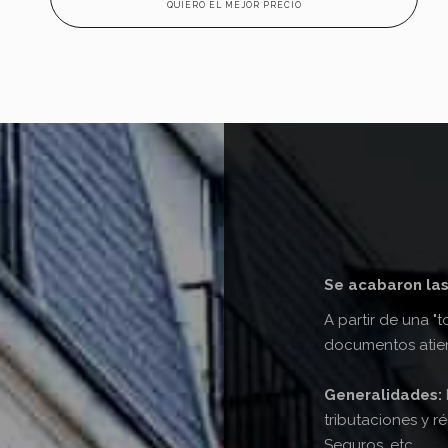
QUIERO EL MEJOR PRECIO
Se acabaron las
A partir de una "t
documentos atien
Generalidades:
tributaciones y 
Seguros, etc.