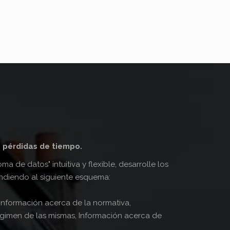
 pérdidas de tiempo.
oma de datos" intuitiva y flexible, desarrolle los
diendo al siguiente esquema:
Información acerca de la normativa,
régimen de las mismas, Información acerca de