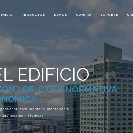
INICIO
PRODUCTOS
DEMOS
COMPRA
SOPORTE
UR
L EDIFICIO
ON LOE, CTE Y NORMATIVA
ONÓMICA
a gestionar, documentar y mantener su
ntías legales y técnicas.