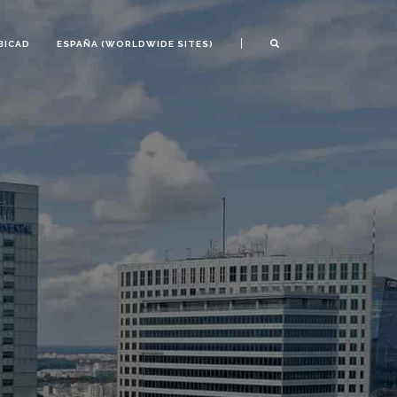
|
BICAD
ESPAÑA (WORLDWIDE SITES)