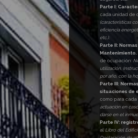
Parte I: Caracter
cada unidad de o
(características c
eficiencia energét
etc.).
Parte II: Normas
Mantenimiento.
de ocupación:
No
utilización, Inst
por año, con la h
Parte III: Norma
situaciones de 
como para cada 
actuación en caso
darse en el inmue
Parte IV: regis
al
Libro del Edific
Declaración de ob