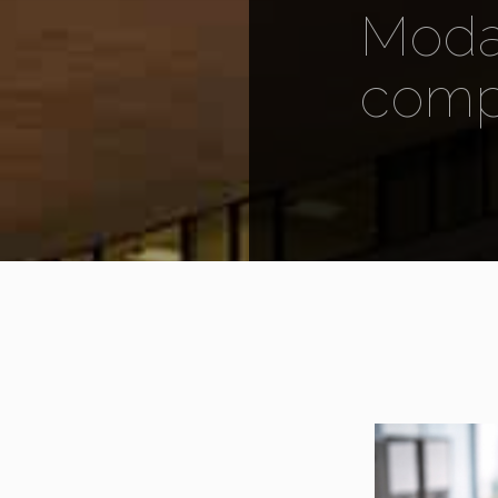
Moda
comp