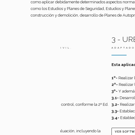
como aplicar debidamente determinados aspectos normativ
como los Estudios y Planes de Seguridad, Estudios y Plan
construcción y demolición, desarrollo de Planes de Autopro
3 - URBICAD JEFES 
A CIVIL.
ADAPTADO A LAS NECESIDADES 
Esta aplicación de software le permi
1º-
Realizar las actuaciones Profesionales
2º-
Realizar las actuaciones Profesionales
3º-
Y además, en las actuaciones previas a
3.1-
Desarrollar los documentos de los P
ión y control, conforme la 2ª Ed.
3.2-
Realizar el Seguimiento, Planificació
3.3-
Establecer para la obra las actividad
3.4-
Establecer el Plan de Formación y el 
 su evaluación, incluyendo la
VER SOFTWARE
INFO PDF
SOLICI