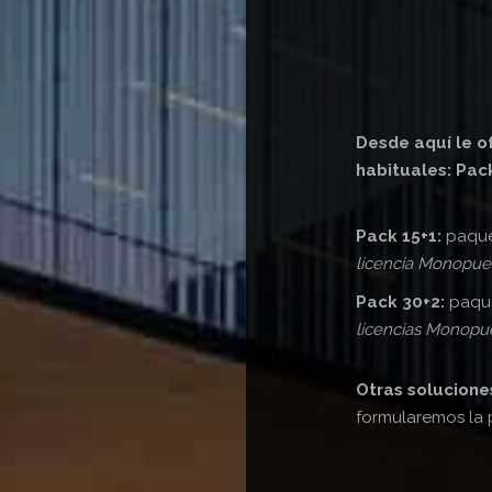
Desde aquí le 
habituales: Pac
Pack 15+1:
paquet
licencia Monopues
Pack 30+2:
paque
licencias Monopue
Otras solucione
formularemos la 