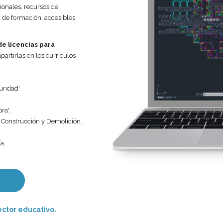
ionales, recursos de
 de formación, accesibles
e licencias para
artirlas en los curriculos
uridad'.
ra'.
e Construcción y Demolición.
a.
ector educativo.