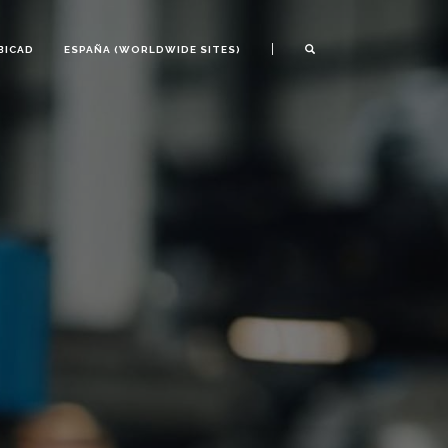
|
BICAD
ESPAÑA (WORLDWIDE SITES)