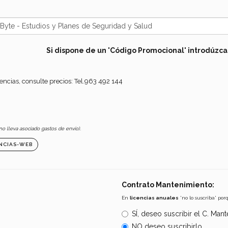
Si dispone de un 'Código Promocional' introdúzca
encias, consulte precios: Tel.963 492 144
o lleva asociado gastos de envío).
ENCIAS-WEB
Contrato Mantenimiento:
En
licencias anuales
'no lo suscriba' por
SÍ, deseo suscribir el C. Man
NO deseo suscribirlo.