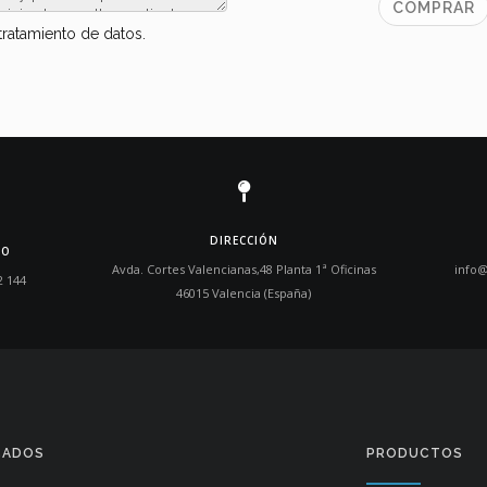
tratamiento de datos.
DIRECCIÓN
NO
Avda. Cortes Valencianas,48 Planta 1ª Oficinas
info
2 144
46015 Valencia (España)
CADOS
PRODUCTOS