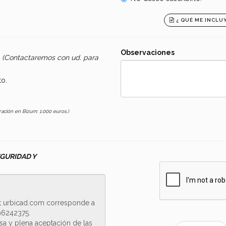
¿ QUÉ ME INCLU
Observaciones
a
(Contactaremos con ud. para
o.
ción en Bizum: 1.000 euros.)
EGURIDAD Y