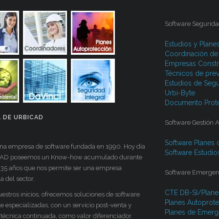
Software Segurida
Estudios y Plane
Coordinación de
Empresas Constr
Técnicos de pre
Estudios de Segu
Urbi-Byte
Documento Prote
 DE URBICAD
Software Gestión 
Software Planes 
a empresa de software fundada en 1990. Hoy día
Software Estudio
CAD poseemos un Know-how acumulado durante
 35 años que nos permite ser una empresa
Software Emergenci
 del sector.
CTE DB-SI/Plane
estros inicios, ofrecemos soluciones de software
Planes Autoprote
e especializadas, con un servicio post-venta y
Planes de Emerge
 técnica continuada, como valor diferenciador.