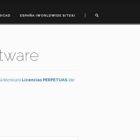
|
BICAD
ESPAÑA (WORLDWIDE SITES)
ftware
a técnica)
o
Licencias PERPETUAS
(de