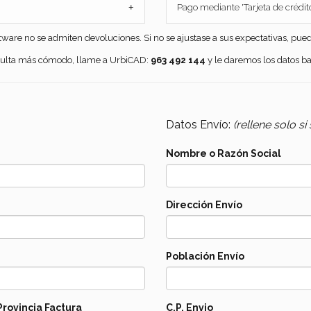
+
Pago mediante 'Tarjeta de crédi
are no se admiten devoluciones. Si no se ajustase a sus expectativas, pue
esulta más cómodo, llame a UrbiCAD:
963 492 144
y le daremos los datos ba
Datos Envío:
(rellene solo si
Nombre o Razón Social
Dirección Envío
Población Envío
Provincia Factura
C.P. Envio