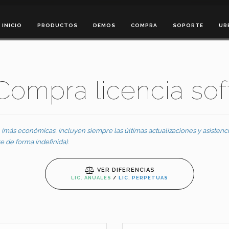
INICIO
PRODUCTOS
DEMOS
COMPRA
SOPORTE
UR
 Compra licencia so
(más económicas, incluyen siempre las últimas actualizaciones y asistenci
e de forma indefinida)
.
VER DIFERENCIAS
LIC. ANUALES
/
LIC. PERPETUAS