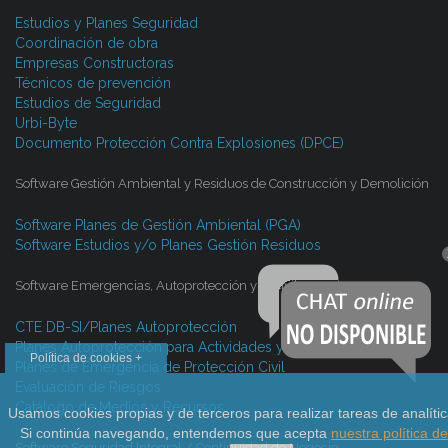
Estudios y Planes Seguridad
Coordinación de obra
Empresas Constructoras
Técnicos de prevención
Estudios de Seguridad
Urbi-Byte
Documento Protección Contra Explosiones (DPCE)
Software Gestión Ambiental y Residuos de Construcción y Demolición
Software Planes de Gestión Ambiental (PGA)
Software Estudios y/o Planes Gestión Residuos
Software Emergencias, Autoprotección y P. Civil
CTE DB-SI/Planes Autoprotección
Planes Autoprotección para Actividades y Eventos
Política de cookies +
Planes de Emergencia de Protección Civil
Evaluación de Riesgos
Catálogo de Medios y Recursos
Usamos cookies propias y de terceros para realizar tareas de analític
Si continúa navegando, entendemos que acepta
nuestra política de
Software Seguridad Integral / Continuidad de Negocio