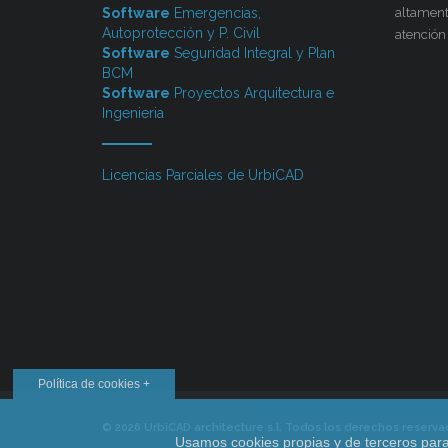
Software
Emergencias,
altament
Autoprotección y P. Civil
atención
Software
Seguridad Integral y Plan
BCM
Software
Proyectos Arquitectura e
Ingenieria
Licencias Parciales de UrbiCAD
Política de cookies +
© 2026 UrbiCAD architecture s.l. Todos los derechos reserv
Usamos cookies propias y de terceros para