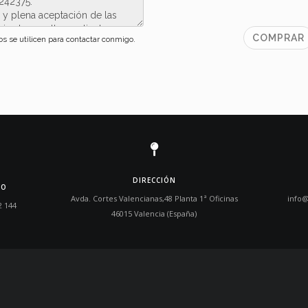
os se utilicen para contactar conmigo.
DIRECCIÓN
NO
Avda. Cortes Valencianas,48 Planta 1ª Oficinas
info
2 144
46015 Valencia (España)