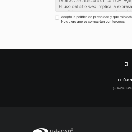
Acepto la política de privacidad y que mis dat
No quiero que se compartan con terceros.
TELÉFO
(+34) 963 49