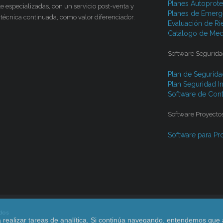
Planes Autoprote
e especializadas, con un servicio post-venta y
Planes de Emerge
 técnica continuada, como valor diferenciador.
Evaluación de Ri
Catálogo de Med
Software Segurida
Plan de Seguridad
Plan Seguridad I
Software de Con
Software Proyectos
Software para Pro
ados
 realizar tareas de analítica. Si continúa navegando, entendemos que