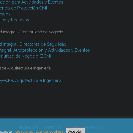
cción para Actividades y Eventos
ncia de Protección Civil
esgos
ios y Recursos
d Integral / Continuidad de Negocio
 Integral ‘Directores de Seguridad’
ntegral, Autoprotección y Actividades y Eventos
tinuidad de Negocio (BCM)
 de Arquitectura e Ingeniería
yectos Arquitectura e Ingenieria
GLOBAL-SITE
|
CONTACTO
|
PROTECCIÓN DE DATOS
 acepta
nuestra política de cookies
.
Aceptar