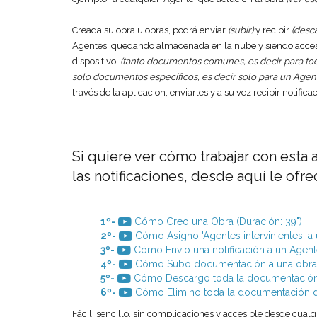
Creada su obra u obras, podrá enviar
(subir)
y recibir
(desc
Agentes, quedando almacenada en la nube y siendo accesi
dispositivo,
(tanto documentos comunes, es decir para to
solo documentos específicos, es decir solo para un Agen
través de la aplicacion, enviarles y a su vez recibir notific
Si quiere ver cómo trabajar con esta 
las notificaciones, desde aquí le ofre
1º-
Cómo Creo una Obra (Duración: 39")
2º-
Cómo Asigno 'Agentes intervinientes' a u
3º-
Cómo Envio una notificación a un Agente
4º-
Cómo Subo documentación a una obra o 
5º-
Cómo Descargo toda la documentación d
6º-
Cómo Elimino toda la documentación de
Fácil, sencillo, sin complicaciones y accesible desde cualq