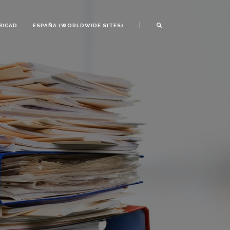
|
BICAD
ESPAÑA (WORLDWIDE SITES)