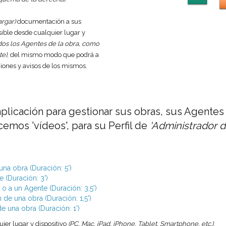
argar)
documentación a sus
ble desde cualquier lugar y
dos los Agentes de la obra, como
te)
, del mismo modo que podrá a
aciones y avisos de los mismos.
aplicación para gestionar sus obras, sus Agentes
cemos 'vídeos', para su Perfil de
'Administrador d
na obra (Duración: 5')
 (Duración: 3')
a un Agente (Duración: 3,5')
e una obra (Duración: 1,5')
 una obra (Duración: 1')
uier lugar y dispositivo
(PC, Mac, iPad, iPhone, Tablet, Smartphone, etc.)
.