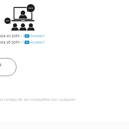
024 10:30h) -
[
Acceso ]
024 16:30h) -
[
Acceso ]
S
la ventaja de ser compatible con cualquier