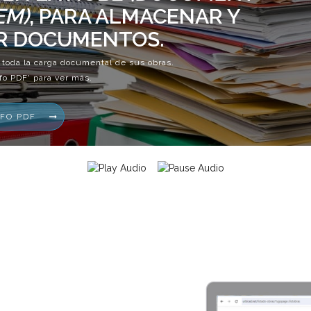
EM)
, PARA ALMACENAR Y
R DOCUMENTOS.
toda la carga documental de sus obras.
nfo PDF' para ver más.
NFO PDF