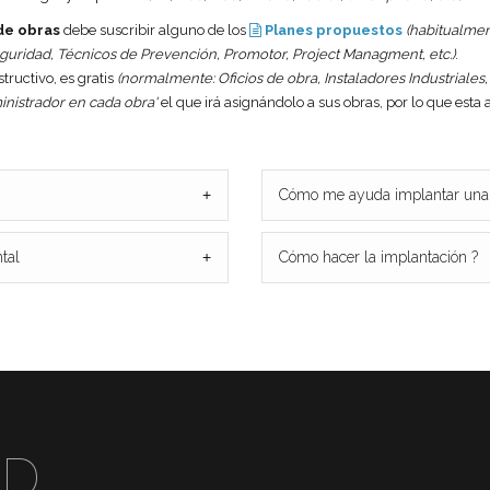
de obras
debe suscribir alguno de los
Planes propuestos
(habitualment
eguridad, Técnicos de Prevención, Promotor, Project Managment, etc.)
.
tructivo, es gratis
(normalmente: Oficios de obra, Instaladores Industriale
inistrador en cada obra'
el que irá asignándolo a sus obras, por lo que esta a
+
Cómo me ayuda implantar una
tal
+
Cómo hacer la implantación ?
AD