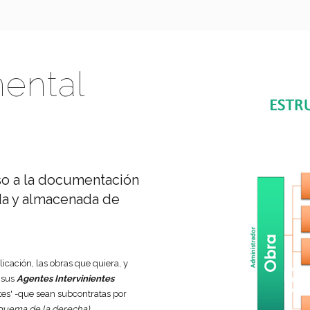
ental
so a la documentación
ada y almacenada de
licación, las obras que quiera, y
s sus
Agentes Intervinientes
tes' -que sean subcontratas por
squema de la derecha)
.