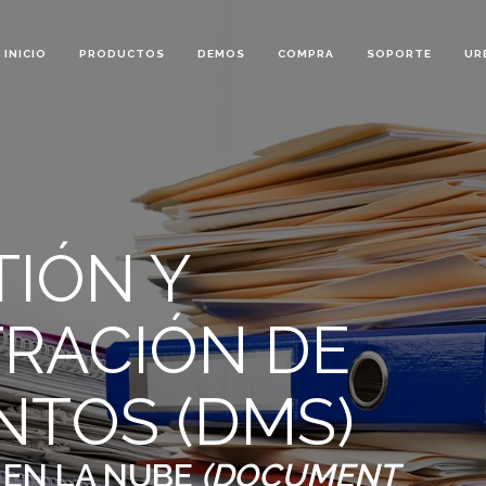
INICIO
PRODUCTOS
DEMOS
COMPRA
SOPORTE
UR
TIÓN Y
TRACIÓN DE
TOS (DMS)
 EN LA NUBE
(DOCUMENT