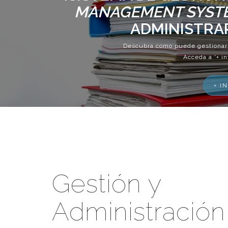
MANAGEMENT SYST
ADMINISTRA
Descubra como puede gestionar 
Acceda a '+ i
+ I
Gestión y
Administración